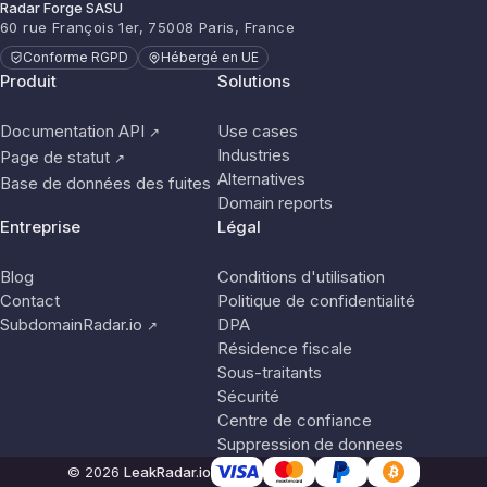
Radar Forge SASU
60 rue François 1er, 75008 Paris, France
Conforme RGPD
Hébergé en UE
Produit
Solutions
Documentation API
Use cases
↗
Industries
Page de statut
↗
Alternatives
Base de données des fuites
Domain reports
Entreprise
Légal
Blog
Conditions d'utilisation
Contact
Politique de confidentialité
SubdomainRadar.io
DPA
↗
Résidence fiscale
Sous-traitants
Sécurité
Centre de confiance
Suppression de donnees
© 2026
LeakRadar.io