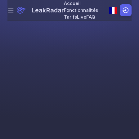
Accueil
LeakRadar
Fonctionnalités
Menu
Skip to content
Tarifs
Live
FAQ