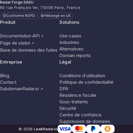
Radar Forge SASU
60 rue François 1er, 75008 Paris, France
Conforme RGPD
Hébergé en UE
Produit
Solutions
Documentation API
Use cases
↗
Industries
Page de statut
↗
Alternatives
Base de données des fuites
Domain reports
Entreprise
Légal
Blog
Conditions d'utilisation
Contact
Politique de confidentialité
SubdomainRadar.io
DPA
↗
Résidence fiscale
Sous-traitants
Sécurité
Centre de confiance
Suppression de donnees
© 2026
LeakRadar.io