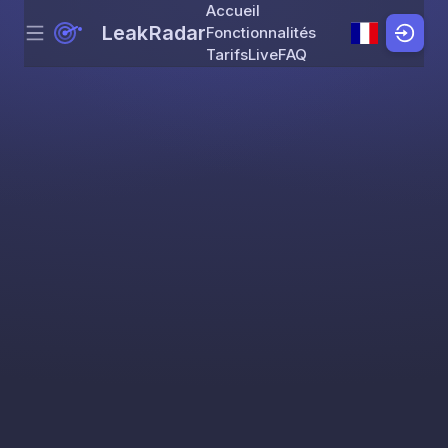
Accueil
LeakRadar
Fonctionnalités
Menu
Skip to content
Tarifs
Live
FAQ