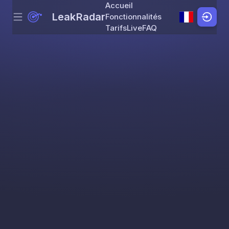
Accueil
LeakRadar
Fonctionnalités
Menu
Skip to content
Tarifs
Live
FAQ