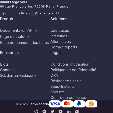
Radar Forge SASU
60 rue François 1er, 75008 Paris, France
Conforme RGPD
Hébergé en UE
Produit
Solutions
Documentation API
Use cases
↗
Industries
Page de statut
↗
Alternatives
Base de données des fuites
Domain reports
Entreprise
Légal
Blog
Conditions d'utilisation
Contact
Politique de confidentialité
SubdomainRadar.io
DPA
↗
Résidence fiscale
Sous-traitants
Sécurité
Centre de confiance
© 2026
LeakRadar.io