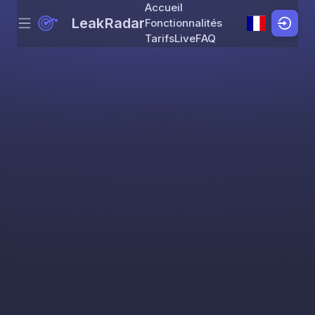
Accueil
LeakRadar
Fonctionnalités
Menu
Skip to content
Tarifs
Live
FAQ