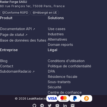
Radar Forge SASU
60 rue François 1er, 75008 Paris, France
Conforme RGPD
Hébergé en UE
Produit
Solutions
Documentation API
Use cases
↗
Industries
Page de statut
↗
Alternatives
Base de données des fuites
Domain reports
Entreprise
Légal
Blog
Conditions d'utilisation
Contact
Politique de confidentialité
SubdomainRadar.io
DPA
↗
Résidence fiscale
Sous-traitants
Sécurité
Centre de confiance
© 2026
LeakRadar.io