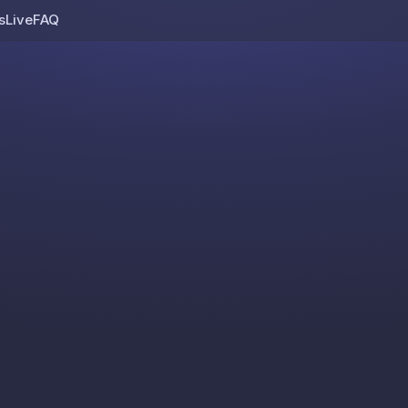
s
Live
FAQ
Skip to content