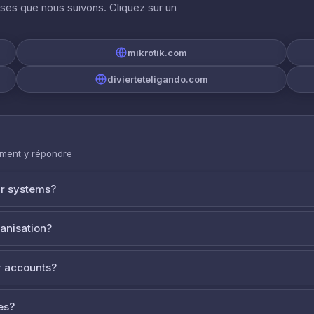
ises que nous suivons. Cliquez sur un
mikrotik.com
divierteteligando.com
mment y répondre
ur systems?
ganisation?
 accounts?
es?