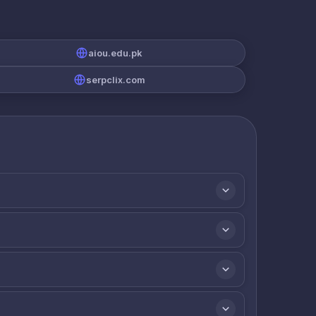
aiou.edu.pk
serpclix.com