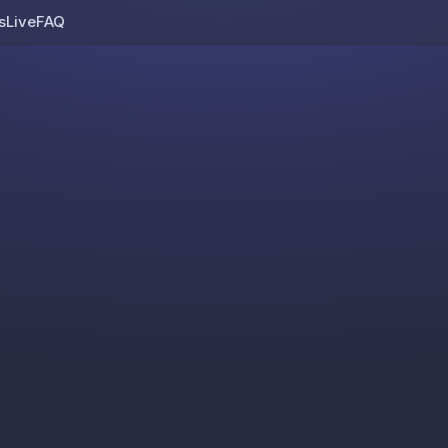
s
Live
FAQ
Skip to content