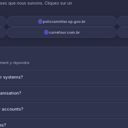
ises que nous suivons. Cliquez sur un
policiamilitar.sp.gov.br
carrefour.com.br
mment y répondre
ur systems?
ganisation?
 accounts?
es?