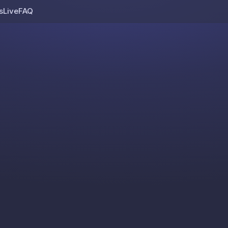
s
Live
FAQ
Skip to content