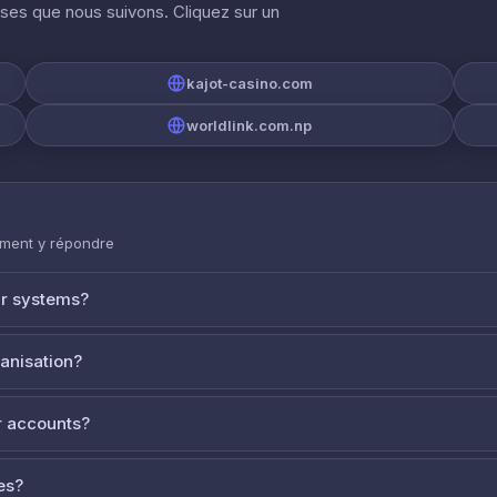
ises que nous suivons. Cliquez sur un
kajot-casino.com
worldlink.com.np
mment y répondre
ur systems?
ganisation?
 accounts?
es?