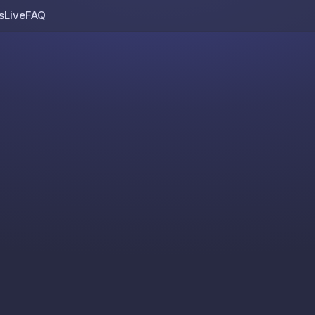
s
Live
FAQ
Skip to content