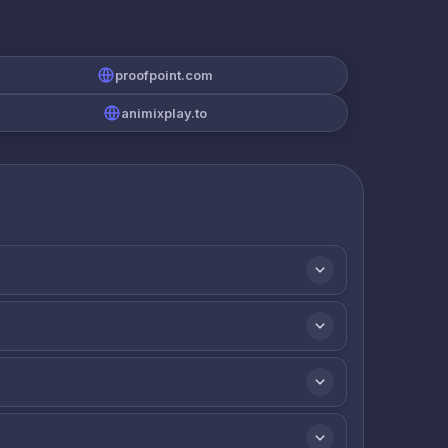
proofpoint.com
animixplay.to