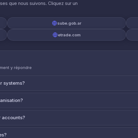
ises que nous suivons. Cliquez sur un
sube.gob.ar
etrade.com
mment y répondre
ur systems?
ganisation?
 accounts?
es?