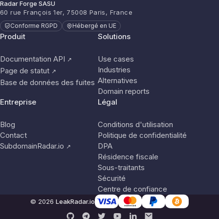
Radar Forge SASU
60 rue François 1er, 75008 Paris, France
Conforme RGPD
Hébergé en UE
Produit
Solutions
Documentation API
Use cases
↗
Industries
Page de statut
↗
Alternatives
Base de données des fuites
Domain reports
Entreprise
Légal
Blog
Conditions d'utilisation
Contact
Politique de confidentialité
SubdomainRadar.io
DPA
↗
Résidence fiscale
Sous-traitants
Sécurité
Centre de confiance
© 2026
LeakRadar.io