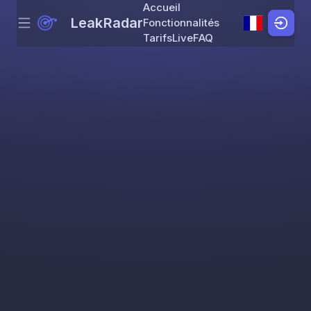
Accueil
LeakRadar
Fonctionnalités
Menu
Skip to content
Tarifs
Live
FAQ