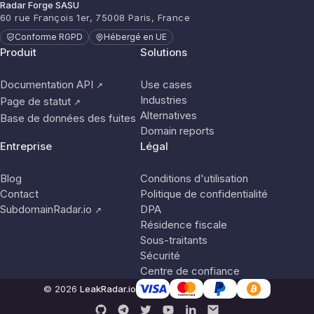
Radar Forge SASU
60 rue François 1er, 75008 Paris, France
Conforme RGPD
Hébergé en UE
Produit
Solutions
Documentation API
Use cases
↗
Industries
Page de statut
↗
Alternatives
Base de données des fuites
Domain reports
Entreprise
Légal
Blog
Conditions d'utilisation
Contact
Politique de confidentialité
SubdomainRadar.io
DPA
↗
Résidence fiscale
Sous-traitants
Sécurité
Centre de confiance
© 2026
LeakRadar.io