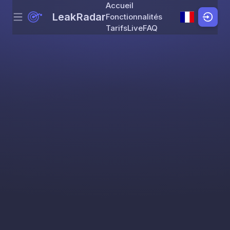
Accueil
LeakRadar
Fonctionnalités
Menu
Skip to content
Tarifs
Live
FAQ