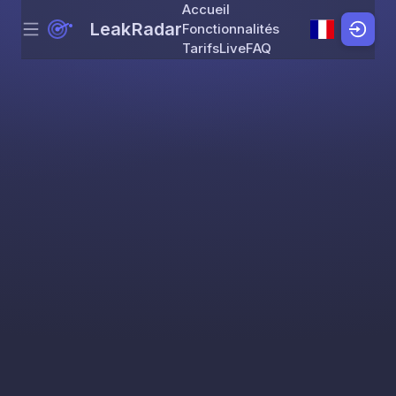
Accueil
LeakRadar
Fonctionnalités
Menu
Skip to content
Tarifs
Live
FAQ