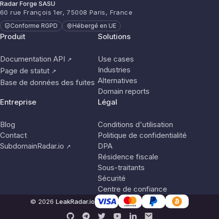
Radar Forge SASU
60 rue François 1er, 75008 Paris, France
Conforme RGPD
Hébergé en UE
Produit
Solutions
Documentation API
Use cases
↗
Industries
Page de statut
↗
Alternatives
Base de données des fuites
Domain reports
Entreprise
Légal
Blog
Conditions d'utilisation
Contact
Politique de confidentialité
SubdomainRadar.io
DPA
↗
Résidence fiscale
Sous-traitants
Sécurité
Centre de confiance
© 2026
LeakRadar.io