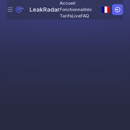
Accueil
LeakRadar
Fonctionnalités
Menu
Skip to content
Tarifs
Live
FAQ