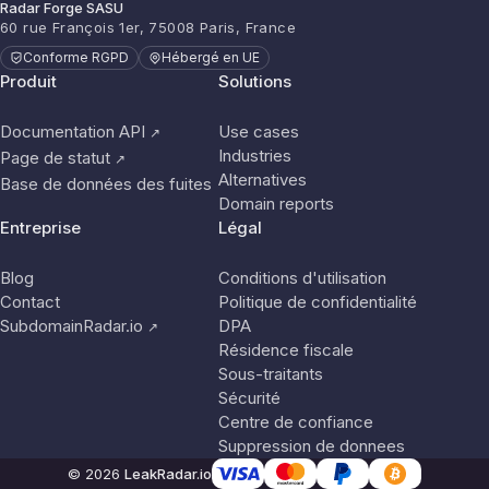
Radar Forge SASU
60 rue François 1er, 75008 Paris, France
Conforme RGPD
Hébergé en UE
Produit
Solutions
Documentation API
Use cases
↗
Industries
Page de statut
↗
Alternatives
Base de données des fuites
Domain reports
Entreprise
Légal
Blog
Conditions d'utilisation
Contact
Politique de confidentialité
SubdomainRadar.io
DPA
↗
Résidence fiscale
Sous-traitants
Sécurité
Centre de confiance
Suppression de donnees
© 2026
LeakRadar.io