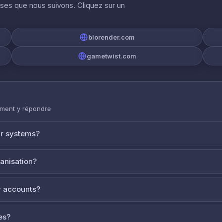
ises que nous suivons. Cliquez sur un
biorender.com
gametwist.com
mment y répondre
ur systems?
ganisation?
 accounts?
es?