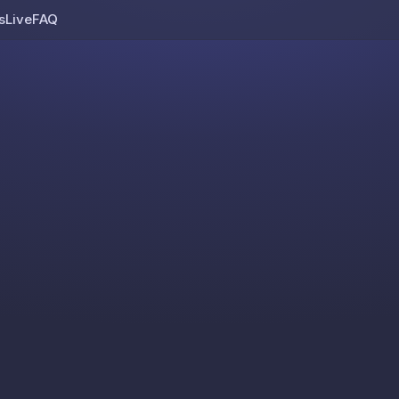
s
Live
FAQ
Skip to content