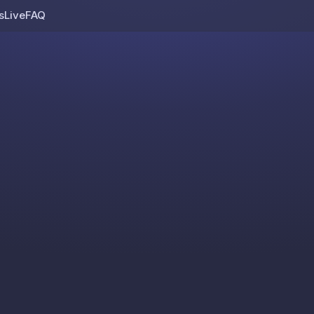
s
Live
FAQ
Skip to content