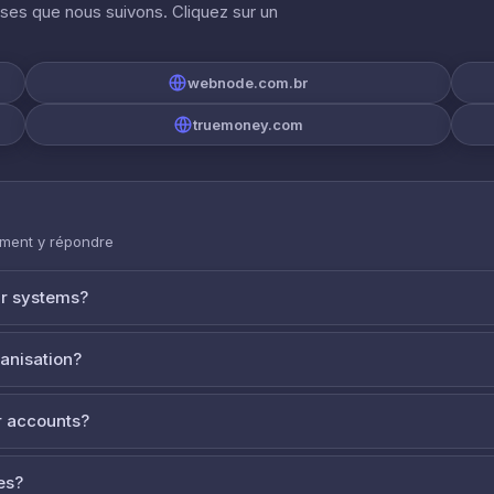
ises que nous suivons. Cliquez sur un
webnode.com.br
truemoney.com
mment y répondre
ur systems?
ganisation?
 accounts?
es?