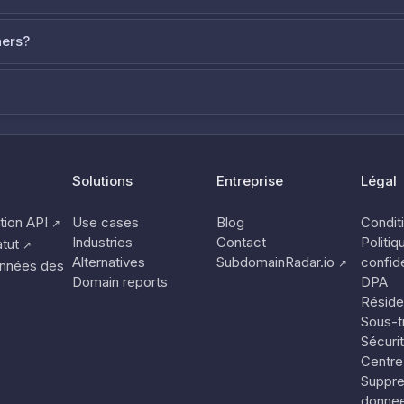
ners?
Solutions
Entreprise
Légal
ion API
Use cases
Blog
Conditi
↗
Industries
Contact
Politiq
tut
↗
Alternatives
SubdomainRadar.io
confide
↗
nnées des
Domain reports
DPA
Réside
Sous-tr
Sécuri
Centre
Suppre
donne