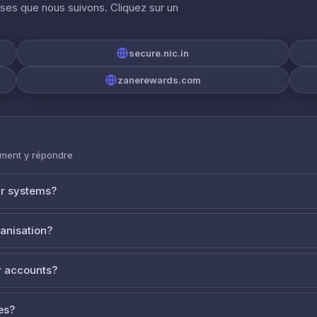
ises que nous suivons. Cliquez sur un
secure.nic.in
zanerewards.com
mment y répondre
ur systems?
ganisation?
 accounts?
es?