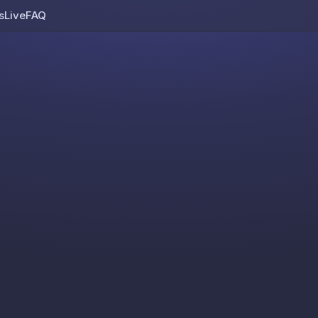
s
Live
FAQ
Skip to content