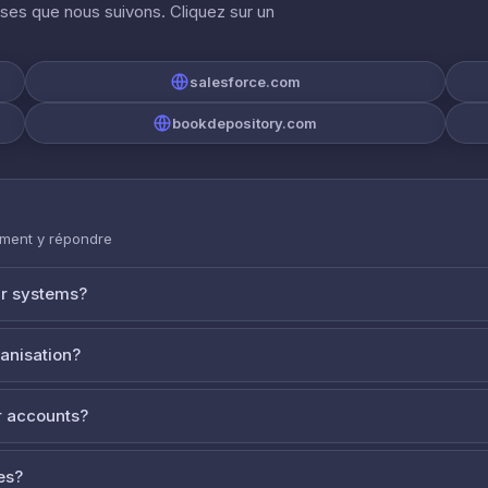
ises que nous suivons. Cliquez sur un
salesforce.com
bookdepository.com
mment y répondre
ur systems?
ganisation?
 accounts?
es?