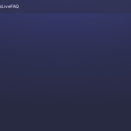
s
Live
FAQ
Skip to content