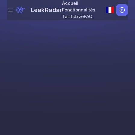
Accueil
LeakRadar
Fonctionnalités
Menu
Skip to content
Tarifs
Live
FAQ