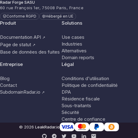
Radar Forge SASU
60 rue François 1er, 75008 Paris, France
Conforme RGPD
Hébergé en UE
Produit
Solutions
Documentation API
Use cases
↗
Industries
Page de statut
↗
Alternatives
Base de données des fuites
Domain reports
Entreprise
Légal
Blog
Conditions d'utilisation
Contact
Politique de confidentialité
SubdomainRadar.io
DPA
↗
Résidence fiscale
Sous-traitants
Sécurité
Centre de confiance
© 2026
LeakRadar.io