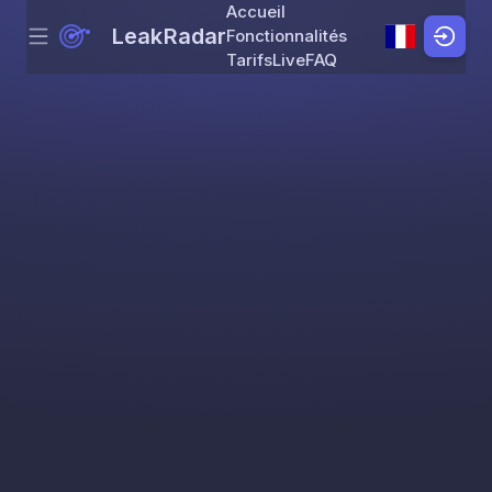
Accueil
LeakRadar
Fonctionnalités
Menu
Skip to content
Tarifs
Live
FAQ