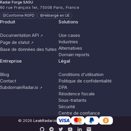
Radar Forge SASU
60 rue François 1er, 75008 Paris, France
Conforme RGPD
Hébergé en UE
Produit
Solutions
Documentation API
Use cases
↗
Industries
Page de statut
↗
Alternatives
Base de données des fuites
Domain reports
Entreprise
Légal
Blog
Conditions d'utilisation
Contact
Politique de confidentialité
SubdomainRadar.io
DPA
↗
Résidence fiscale
Sous-traitants
Sécurité
Centre de confiance
© 2026
LeakRadar.io