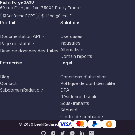
Radar Forge SASU
60 rue François 1er, 75008 Paris, France
Conforme RGPD
Hébergé en UE
Produit
Solutions
Documentation API
Use cases
↗
Industries
Page de statut
↗
Alternatives
Base de données des fuites
Domain reports
Entreprise
Légal
Blog
Conditions d'utilisation
Contact
Politique de confidentialité
SubdomainRadar.io
DPA
↗
Résidence fiscale
Sous-traitants
Sécurité
Centre de confiance
© 2026
LeakRadar.io