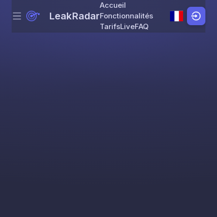
Accueil
LeakRadar
Fonctionnalités
Menu
Skip to content
Tarifs
Live
FAQ