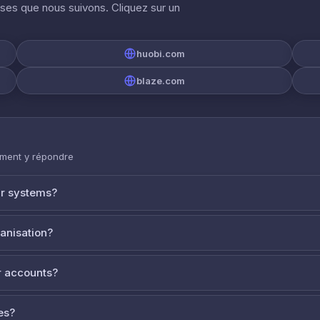
ises que nous suivons. Cliquez sur un
huobi.com
blaze.com
mment y répondre
ur systems?
ganisation?
 accounts?
es?