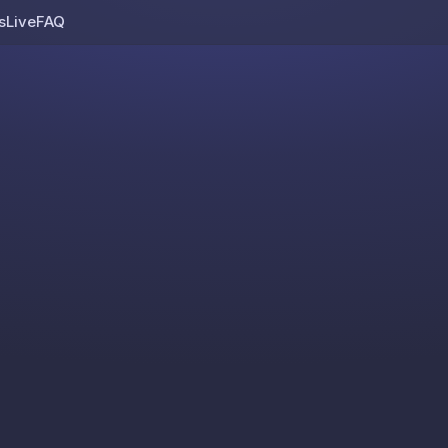
s
Live
FAQ
Skip to content