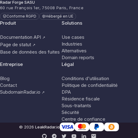
Radar Forge SASU
60 rue François 1er, 75008 Paris, France
Conforme RGPD
Hébergé en UE
Produit
Solutions
Documentation API
Use cases
↗
Industries
Page de statut
↗
Alternatives
Base de données des fuites
Domain reports
Entreprise
Légal
Blog
Conditions d'utilisation
Contact
Politique de confidentialité
SubdomainRadar.io
DPA
↗
Résidence fiscale
Sous-traitants
Sécurité
Centre de confiance
© 2026
LeakRadar.io