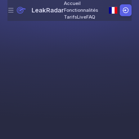
Accueil
LeakRadar
Fonctionnalités
Menu
Skip to content
Tarifs
Live
FAQ