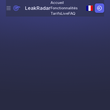
Accueil
LeakRadar
Fonctionnalités
Menu
Skip to content
Tarifs
Live
FAQ