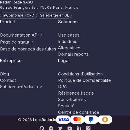
Radar Forge SASU
60 rue François 1er, 75008 Paris, France
Conforme RGPD
Hébergé en UE
Produit
Solutions
Documentation API
Use cases
↗
Industries
Page de statut
↗
Alternatives
Base de données des fuites
Domain reports
Entreprise
Légal
Blog
Conditions d'utilisation
Contact
Politique de confidentialité
SubdomainRadar.io
DPA
↗
Résidence fiscale
Sous-traitants
Sécurité
Centre de confiance
© 2026
LeakRadar.io