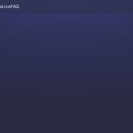
s
Live
FAQ
Skip to content