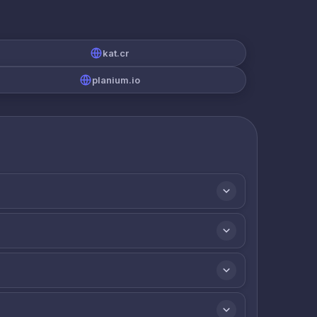
kat.cr
planium.io