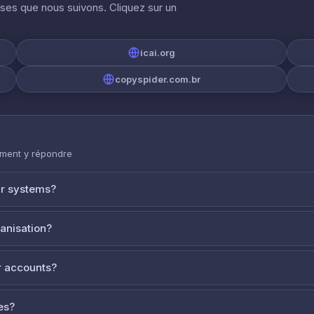
ises que nous suivons. Cliquez sur un
icai.org
copyspider.com.br
mment y répondre
ur systems?
ganisation?
 accounts?
es?