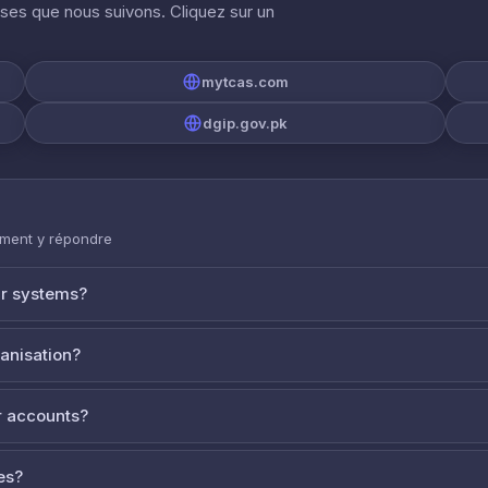
ises que nous suivons. Cliquez sur un
mytcas.com
dgip.gov.pk
mment y répondre
ur systems?
ganisation?
 accounts?
es?