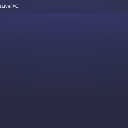
s
Live
FAQ
Skip to content