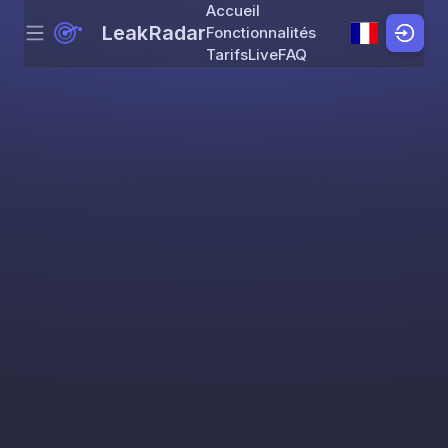
Accueil
LeakRadar
Fonctionnalités
Menu
Skip to content
Tarifs
Live
FAQ