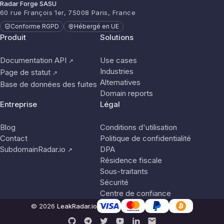
Radar Forge SASU
60 rue François 1er, 75008 Paris, France
Conforme RGPD
Hébergé en UE
Produit
Solutions
Documentation API
Use cases
↗
Industries
Page de statut
↗
Alternatives
Base de données des fuites
Domain reports
Entreprise
Légal
Blog
Conditions d'utilisation
Contact
Politique de confidentialité
SubdomainRadar.io
DPA
↗
Résidence fiscale
Sous-traitants
Sécurité
Centre de confiance
© 2026
LeakRadar.io