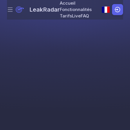
Accueil
LeakRadar
Fonctionnalités
Menu
Skip to content
Tarifs
Live
FAQ