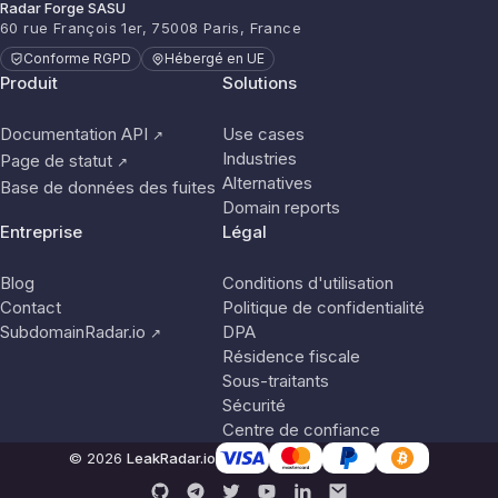
Radar Forge SASU
60 rue François 1er, 75008 Paris, France
Conforme RGPD
Hébergé en UE
Produit
Solutions
Documentation API
Use cases
↗
Industries
Page de statut
↗
Alternatives
Base de données des fuites
Domain reports
Entreprise
Légal
Blog
Conditions d'utilisation
Contact
Politique de confidentialité
SubdomainRadar.io
DPA
↗
Résidence fiscale
Sous-traitants
Sécurité
Centre de confiance
© 2026
LeakRadar.io