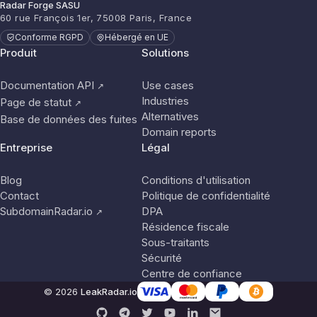
Radar Forge SASU
60 rue François 1er, 75008 Paris, France
Conforme RGPD
Hébergé en UE
Produit
Solutions
Documentation API
Use cases
↗
Industries
Page de statut
↗
Alternatives
Base de données des fuites
Domain reports
Entreprise
Légal
Blog
Conditions d'utilisation
Contact
Politique de confidentialité
SubdomainRadar.io
DPA
↗
Résidence fiscale
Sous-traitants
Sécurité
Centre de confiance
© 2026
LeakRadar.io