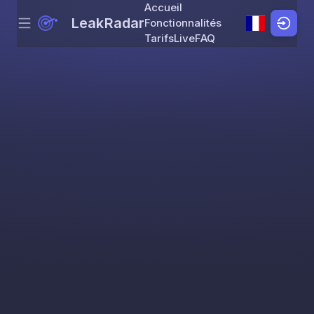
Accueil
LeakRadar
Fonctionnalités
Menu
Skip to content
Tarifs
Live
FAQ