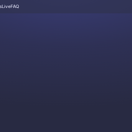
s
Live
FAQ
Skip to content