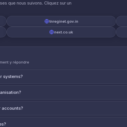
ises que nous suivons. Cliquez sur un
tnreginet.gov.in
next.co.uk
mment y répondre
ur systems?
ganisation?
 accounts?
es?