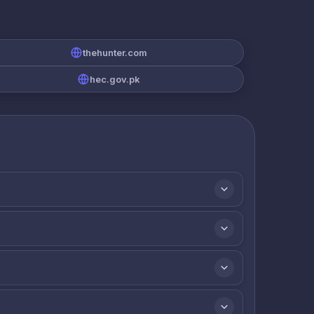
thehunter.com
hec.gov.pk