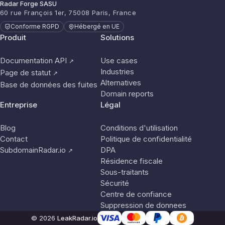
Radar Forge SASU
60 rue François 1er, 75008 Paris, France
Conforme RGPD
Hébergé en UE
Produit
Solutions
Documentation API
Use cases
↗
Industries
Page de statut
↗
Alternatives
Base de données des fuites
Domain reports
Entreprise
Légal
Blog
Conditions d'utilisation
Contact
Politique de confidentialité
SubdomainRadar.io
DPA
↗
Résidence fiscale
Sous-traitants
Sécurité
Centre de confiance
Suppression de donnees
© 2026
LeakRadar.io