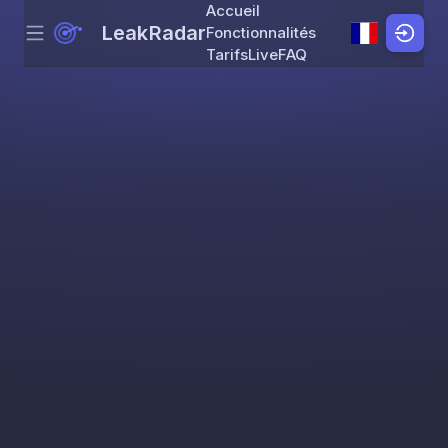
Accueil
LeakRadar
Fonctionnalités
Menu
Skip to content
Tarifs
Live
FAQ