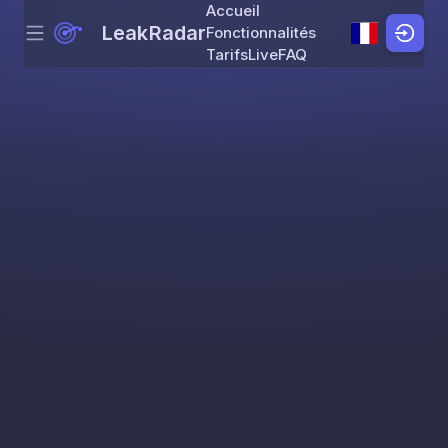
Accueil
LeakRadar
Fonctionnalités
Menu
Skip to content
Tarifs
Live
FAQ