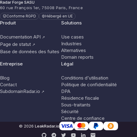
Radar Forge SASU
60 rue François 1er, 75008 Paris, France
Conforme RGPD
Hébergé en UE
Produit
Solutions
Documentation API
Use cases
↗
Industries
Page de statut
↗
Alternatives
Base de données des fuites
Domain reports
Entreprise
Légal
Blog
Conditions d'utilisation
Contact
Politique de confidentialité
SubdomainRadar.io
DPA
↗
Résidence fiscale
Sous-traitants
Sécurité
Centre de confiance
© 2026
LeakRadar.io