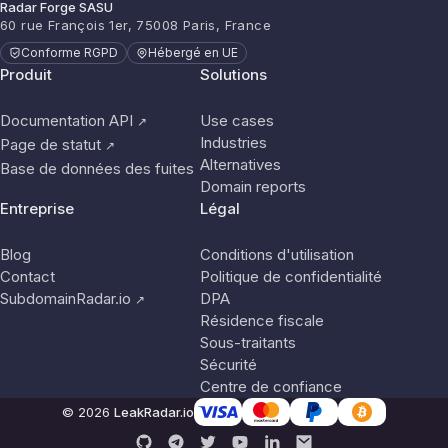
Radar Forge SASU
60 rue François 1er, 75008 Paris, France
Conforme RGPD
Hébergé en UE
Produit
Solutions
Documentation API
Use cases
↗
Industries
Page de statut
↗
Alternatives
Base de données des fuites
Domain reports
Entreprise
Légal
Blog
Conditions d'utilisation
Contact
Politique de confidentialité
SubdomainRadar.io
DPA
↗
Résidence fiscale
Sous-traitants
Sécurité
Centre de confiance
© 2026
LeakRadar.io