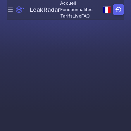
Accueil
LeakRadar
Fonctionnalités
Menu
Skip to content
Tarifs
Live
FAQ