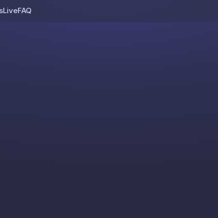
s
Live
FAQ
Skip to content