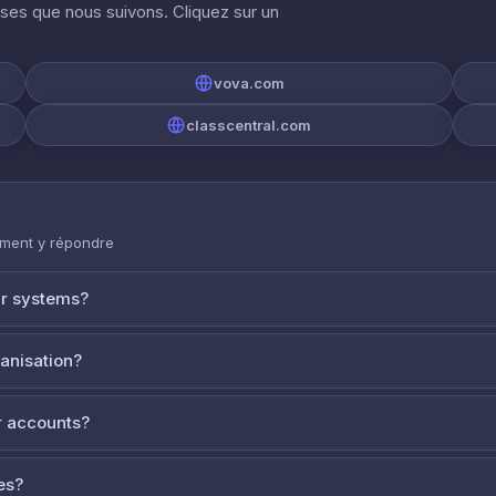
ises que nous suivons. Cliquez sur un
vova.com
classcentral.com
mment y répondre
ur systems?
ganisation?
 accounts?
es?