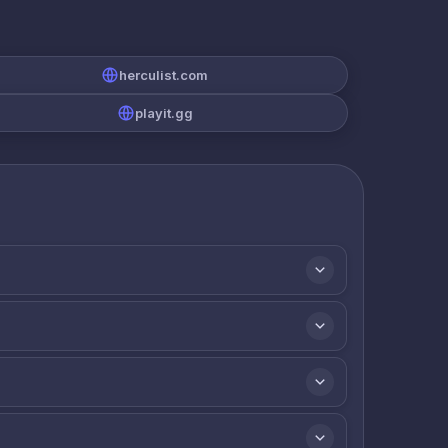
herculist.com
playit.gg