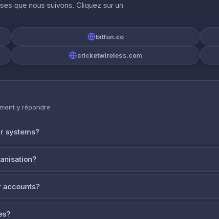
ises que nous suivons. Cliquez sur un
bitfun.co
cricketwireless.com
mment y répondre
ur systems?
ganisation?
 accounts?
es?