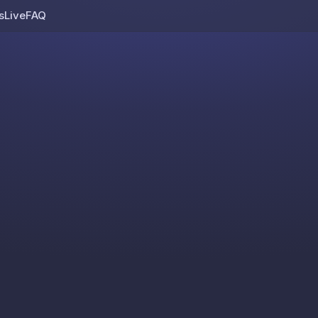
s
Live
FAQ
Skip to content