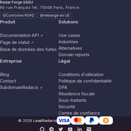
Radar Forge SASU
60 rue François 1er, 75008 Paris, France
Conforme RGPD
Hébergé en UE
Produit
Solutions
Documentation API
Use cases
↗
Industries
Page de statut
↗
Alternatives
Base de données des fuites
Domain reports
Entreprise
Légal
Blog
Conditions d'utilisation
Contact
Politique de confidentialité
SubdomainRadar.io
DPA
↗
Résidence fiscale
Sous-traitants
Sécurité
Centre de confiance
© 2026
LeakRadar.io