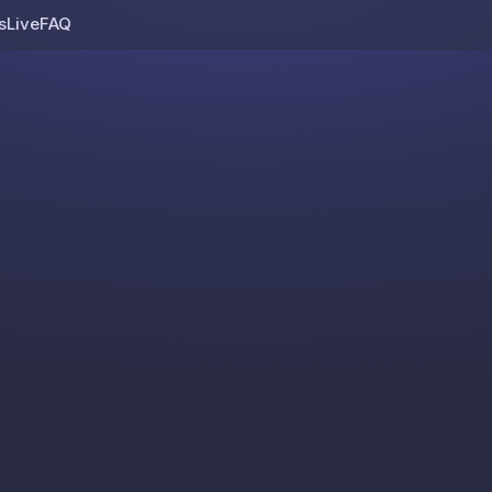
s
Live
FAQ
Skip to content