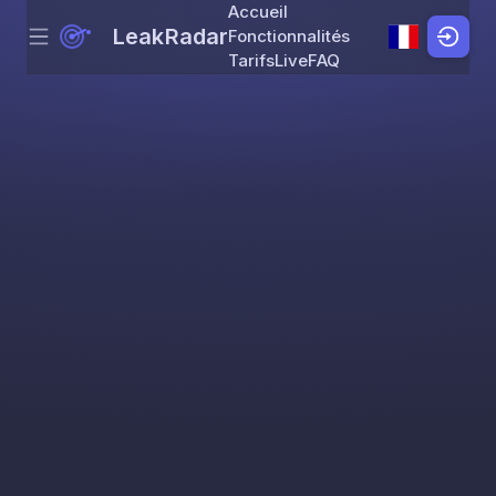
Accueil
LeakRadar
Fonctionnalités
Menu
Skip to content
Tarifs
Live
FAQ