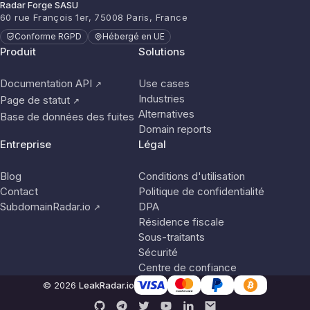
Radar Forge SASU
60 rue François 1er, 75008 Paris, France
Conforme RGPD
Hébergé en UE
Produit
Solutions
Documentation API
Use cases
↗
Industries
Page de statut
↗
Alternatives
Base de données des fuites
Domain reports
Entreprise
Légal
Blog
Conditions d'utilisation
Contact
Politique de confidentialité
SubdomainRadar.io
DPA
↗
Résidence fiscale
Sous-traitants
Sécurité
Centre de confiance
© 2026
LeakRadar.io