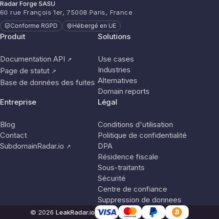
Radar Forge SASU
60 rue François 1er, 75008 Paris, France
Conforme RGPD
Hébergé en UE
Produit
Solutions
Documentation API
Use cases
↗
Industries
Page de statut
↗
Alternatives
Base de données des fuites
Domain reports
Entreprise
Légal
Blog
Conditions d'utilisation
Contact
Politique de confidentialité
SubdomainRadar.io
DPA
↗
Résidence fiscale
Sous-traitants
Sécurité
Centre de confiance
Suppression de donnees
© 2026
LeakRadar.io