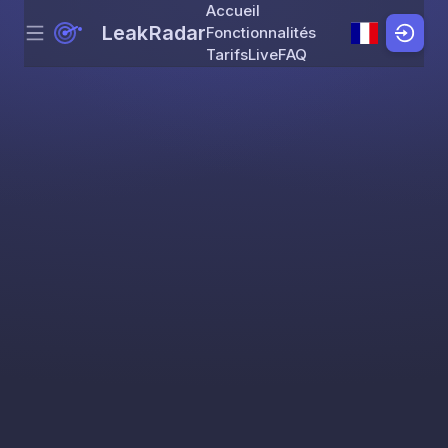
Accueil
LeakRadar
Fonctionnalités
Menu
Skip to content
Tarifs
Live
FAQ