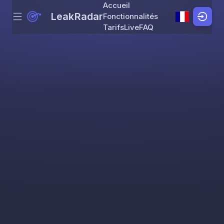
Accueil
LeakRadar
Fonctionnalités
Menu
Skip to content
Tarifs
Live
FAQ