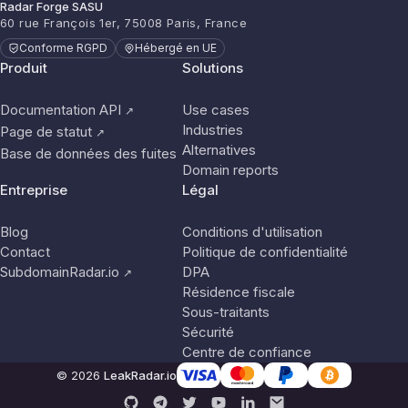
Radar Forge SASU
60 rue François 1er, 75008 Paris, France
Conforme RGPD
Hébergé en UE
Produit
Solutions
Documentation API
Use cases
↗
Industries
Page de statut
↗
Alternatives
Base de données des fuites
Domain reports
Entreprise
Légal
Blog
Conditions d'utilisation
Contact
Politique de confidentialité
SubdomainRadar.io
DPA
↗
Résidence fiscale
Sous-traitants
Sécurité
Centre de confiance
© 2026
LeakRadar.io