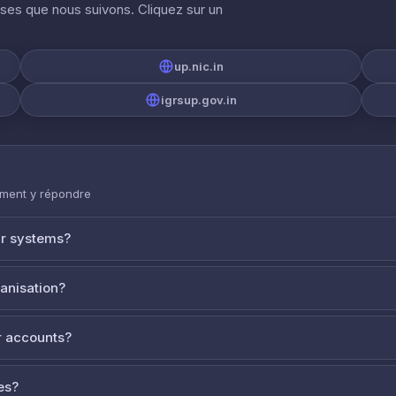
ises que nous suivons. Cliquez sur un
up.nic.in
igrsup.gov.in
mment y répondre
ur systems?
ganisation?
 accounts?
es?