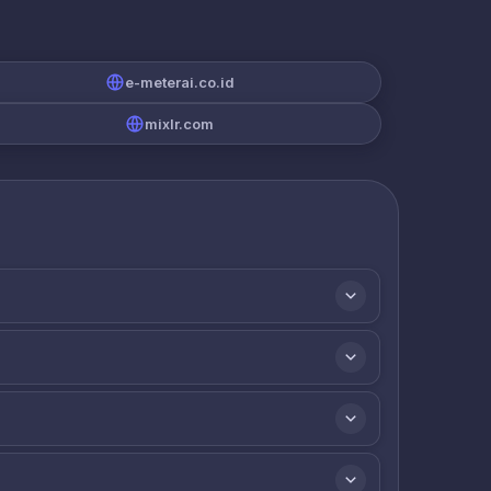
e-meterai.co.id
mixlr.com