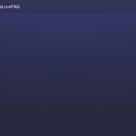
s
Live
FAQ
Skip to content