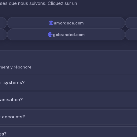
ises que nous suivons. Cliquez sur un
amordoce.com
gobranded.com
mment y répondre
ur systems?
ganisation?
 accounts?
es?