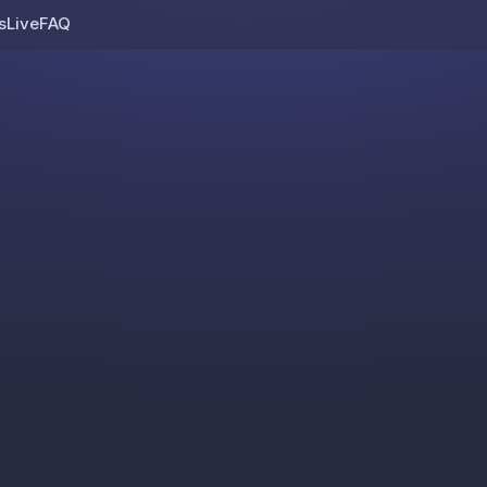
s
Live
FAQ
Skip to content