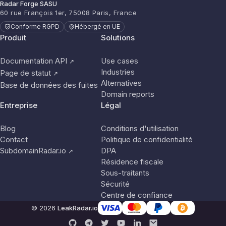
Radar Forge SASU
60 rue François 1er, 75008 Paris, France
Conforme RGPD
Hébergé en UE
Produit
Solutions
Documentation API
Use cases
↗
Industries
Page de statut
↗
Alternatives
Base de données des fuites
Domain reports
Entreprise
Légal
Blog
Conditions d'utilisation
Contact
Politique de confidentialité
SubdomainRadar.io
DPA
↗
Résidence fiscale
Sous-traitants
Sécurité
Centre de confiance
© 2026
LeakRadar.io