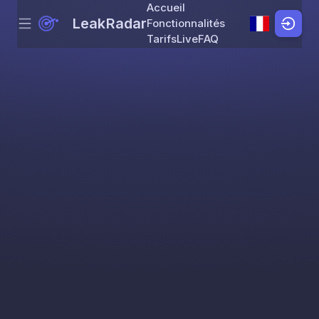
Accueil
LeakRadar
Fonctionnalités
Menu
Skip to content
Tarifs
Live
FAQ