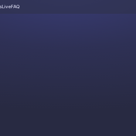
s
Live
FAQ
Skip to content