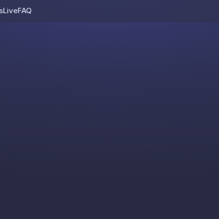
s
Live
FAQ
Skip to content