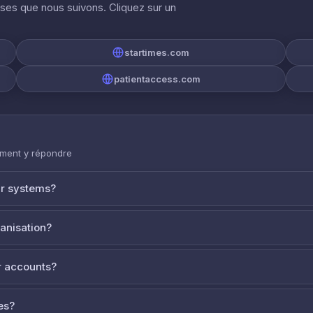
ises que nous suivons. Cliquez sur un
startimes.com
patientaccess.com
mment y répondre
ur systems?
ganisation?
 accounts?
es?