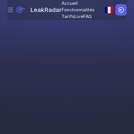
Accueil
LeakRadar
Fonctionnalités
Menu
Skip to content
Tarifs
Live
FAQ