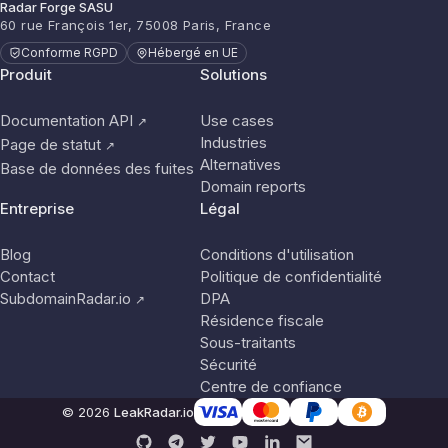
Radar Forge SASU
60 rue François 1er, 75008 Paris, France
Conforme RGPD
Hébergé en UE
Produit
Solutions
Documentation API
Use cases
↗
Industries
Page de statut
↗
Alternatives
Base de données des fuites
Domain reports
Entreprise
Légal
Blog
Conditions d'utilisation
Contact
Politique de confidentialité
SubdomainRadar.io
DPA
↗
Résidence fiscale
Sous-traitants
Sécurité
Centre de confiance
© 2026
LeakRadar.io