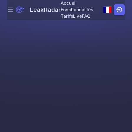
Accueil
LeakRadar
Fonctionnalités
Menu
Skip to content
Tarifs
Live
FAQ