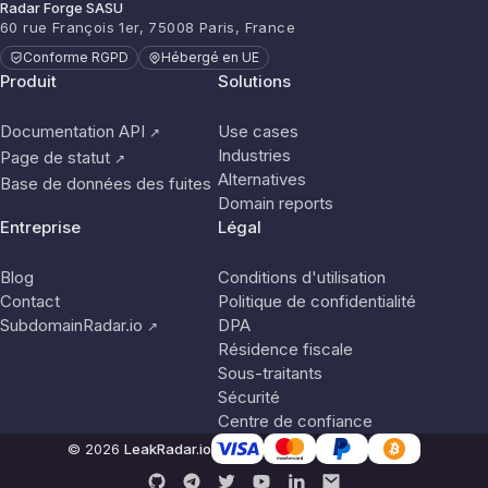
Radar Forge SASU
60 rue François 1er, 75008 Paris, France
Conforme RGPD
Hébergé en UE
Produit
Solutions
Documentation API
Use cases
↗
Industries
Page de statut
↗
Alternatives
Base de données des fuites
Domain reports
Entreprise
Légal
Blog
Conditions d'utilisation
Contact
Politique de confidentialité
SubdomainRadar.io
DPA
↗
Résidence fiscale
Sous-traitants
Sécurité
Centre de confiance
© 2026
LeakRadar.io