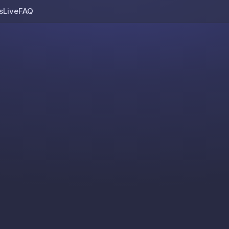
s
Live
FAQ
Skip to content