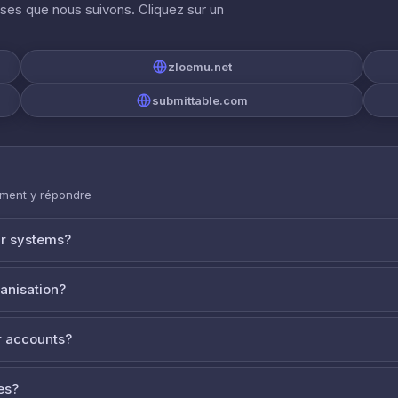
ises que nous suivons. Cliquez sur un
zloemu.net
submittable.com
mment y répondre
ur systems?
ganisation?
 accounts?
es?