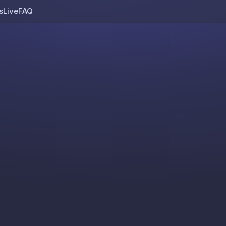
s
Live
FAQ
Skip to content