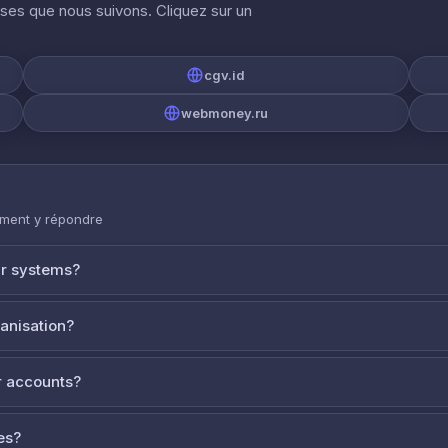
ises que nous suivons. Cliquez sur un
cgv.id
webmoney.ru
mment y répondre
ur systems?
ganisation?
 accounts?
es?