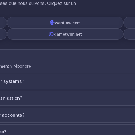
ises que nous suivons. Cliquez sur un
webflow.com
gametwist.net
mment y répondre
ur systems?
ganisation?
 accounts?
es?