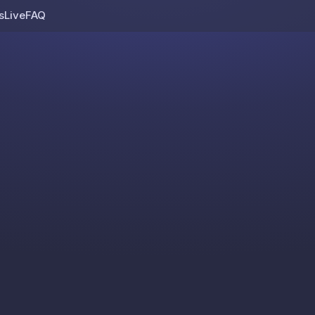
s
Live
FAQ
Skip to content