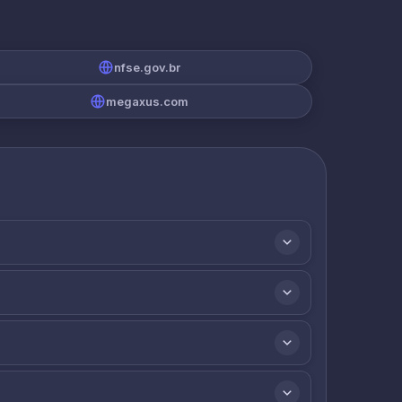
nfse.gov.br
megaxus.com