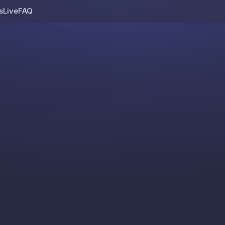
s
Live
FAQ
Skip to content