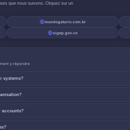
ises que nous suivons. Cliquez sur un
mundogaturro.com.br
sigep.gov.co
mment y répondre
ur systems?
ganisation?
 accounts?
es?