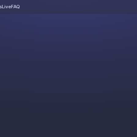
s
Live
FAQ
Skip to content