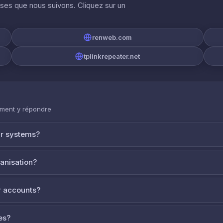
ises que nous suivons. Cliquez sur un
renweb.com
tplinkrepeater.net
mment y répondre
ur systems?
ganisation?
 accounts?
es?